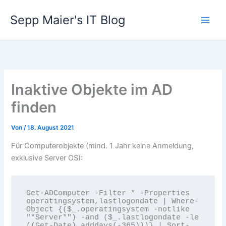
Zum
Sepp Maier's IT Blog
Inhalt
springen
Inaktive Objekte im AD
finden
Von
/
18. August 2021
Für Computerobjekte (mind. 1 Jahr keine Anmeldung,
exklusive Server OS):
Get-ADComputer -Filter * -Properties 
operatingsystem,lastlogondate | Where-
Object {($_.operatingsystem -notlike 
"*Server*") -and ($_.lastlogondate -le 
((Get-Date).adddays(-365)))} | Sort-