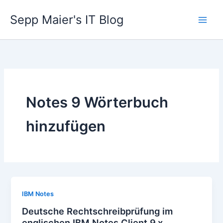
Zum
Sepp Maier's IT Blog
Inhalt
springen
Notes 9 Wörterbuch
hinzufügen
IBM Notes
Deutsche Rechtschreibprüfung im
englischen IBM Notes Client 9.x