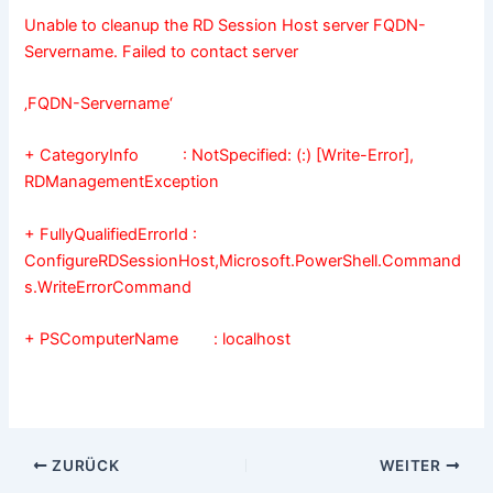
Unable to cleanup the RD Session Host server FQDN-
Servername. Failed to contact server
‚FQDN-Servername‘
+ CategoryInfo : NotSpecified: (:) [Write-Error],
RDManagementException
+ FullyQualifiedErrorId :
ConfigureRDSessionHost,Microsoft.PowerShell.Command
s.WriteErrorCommand
+ PSComputerName : localhost
ZURÜCK
WEITER